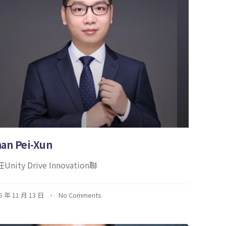
an Pei-Xun
Unity Drive Innovation聯
5 年 11 月 13 日
No Comments