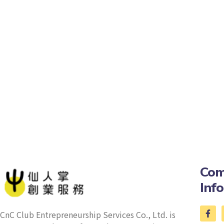
Com
Inf
CnC Club Entrepreneurship Services Co., Ltd. is