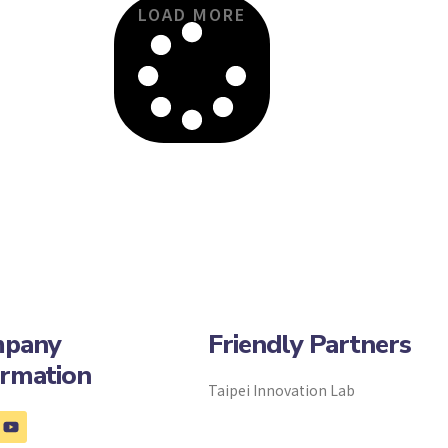
LOAD MORE
pany
Friendly Partners
ormation
Taipei Innovation Lab