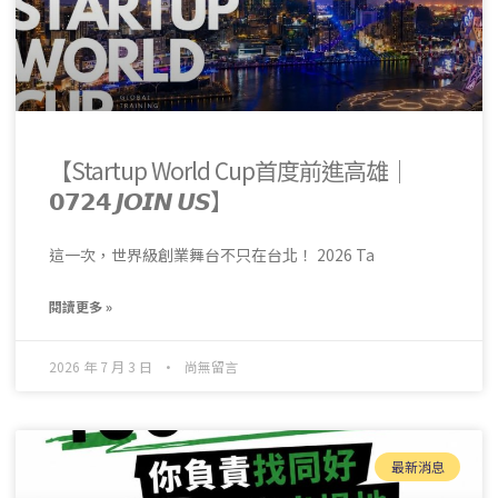
【Startup World Cup首度前進高雄｜
𝟬𝟳𝟮𝟰 𝙅𝙊𝙄𝙉 𝙐𝙎】
這一次，世界級創業舞台不只在台北！ 2026 Ta
閱讀更多 »
2026 年 7 月 3 日
尚無留言
最新消息