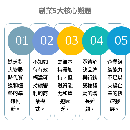
創業5大核心難題
01
02
03
04
05
缺乏對
不知如
需資本
亟待解
企業組
大變局
何有效
持續加
決品牌
織能力
時代賽
構建可
持，但
與行銷
不足以
道和趨
持續營
融資能
雙輪驅
支撐企
勢的準
利的商
力和管
動的增
業的快
確判
業模
道匱
長難
速發
斷。
式。
乏。
題。
展。