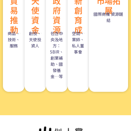
貿
天
政
新
市場拓
易
使
府
創
展
國際商機 資源鏈
推
資
資
育
結
動
金
源
成
商品、
創投、
包含中
空間、
技術、
天使投
央及地
業師、
服務
資人
方：
私人董
SBIR、
事會
創業補
助、國
發基
金…等