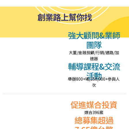
創業路上幫你找
強大顧問&業師
團隊
人脈
大董/金融投顧/行銷/通路/加
速器
創業路上的貴人
輔導課程&交流
活動
舉辦800+場,150,000+參與人
次
促進媒合投資
資源
媒合396案
總募集超過
創業路上的動力引