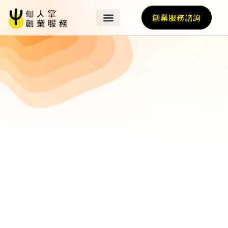
創業服務諮詢
關於我們
最新消息
營運基地
我們的業師
加速計畫
輔導亮點
國際經紀人
仙人掌好友選品