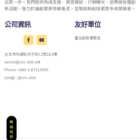
出第一步。我們提供育成支援、資源連結、行銷曝光，並舉辦各種創
新活動，致力於讓創業夢想被看見，並幫助新創探索更多商業機會。
公司資訊
友好單位
臺北創新實驗室
台北市內湖區洲子街12號2&3樓
service@cnc-club.net
Phone :+886-2-87515099
Line@ : @cnc.club
聯
絡
我
們