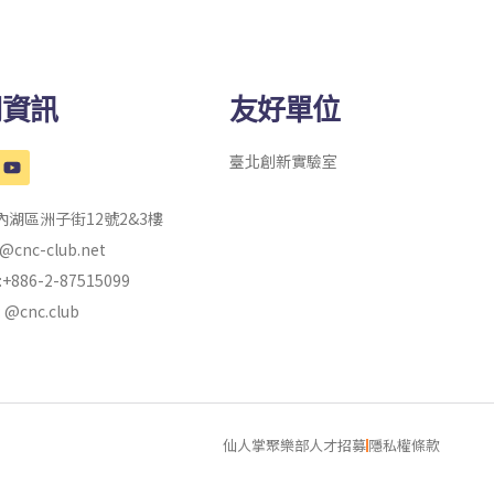
司資訊
友好單位
臺北創新實驗室
內湖區洲子街12號2&3樓
e@cnc-club.net
:+886-2-87515099
: @cnc.club
仙人掌聚樂部人才招募
隱私權條款