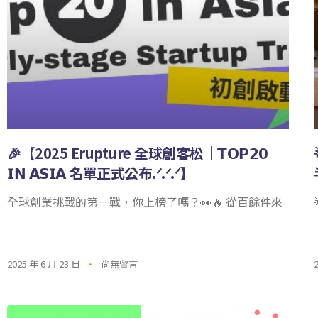
🎉【2025 Erupture 全球創客松｜𝗧𝗢𝗣𝟮𝟬
𝗜𝗡 𝗔𝗦𝗜𝗔 名單正式公布.ᐟ.ᐟ.ᐟ】
全球創業挑戰的第一戰，你上榜了嗎？👀🔥 從百餘件來
2025 年 6 月 23 日
尚無留言