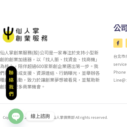
公
仙人掌創業服務(股)公司是一家專注於支持小型新
台北市
創的創業加速器，以「找人脈、找資金、找商機」
servic
為核心，陪伴超過600家新創企業邁出第一步。我
聯
Phone 
們提供育成支援、資源連結、行銷曝光，並舉辦各
絡
種創新活動，致力於讓創業夢想被看見，並幫助新
Line@ 
創探索更多商業機會。
我
們
線上諮詢
Copyright © 2024 @CnC Club 仙人掌俱樂部 All rights reserved.
OPEN CHATY