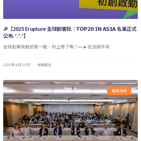
🎉【2025 Erupture 全球創客松｜𝗧𝗢𝗣𝟮𝟬 𝗜𝗡 𝗔𝗦𝗜𝗔 名單正式
公布.ᐟ.ᐟ.ᐟ】
全球創業挑戰的第一戰，你上榜了嗎？👀🔥 從百餘件來
2025 年 6 月 23 日
尚無留言
最新消息