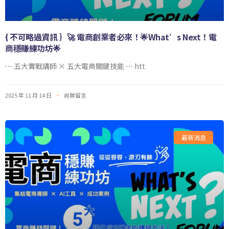
{ 不可略過資訊 ｝🚀 電商創業者必來！🌟What’s Next！電
商穩賺練功坊🌟
⋯ 五大實戰講師 × 五大電商關鍵技能 ⋯ htt
2025 年 11 月 14 日
尚無留言
最新消息