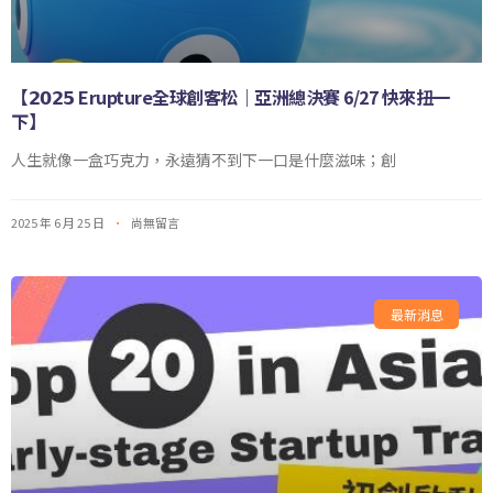
【𝟮𝟬𝟮𝟱 Erupture全球創客松｜亞洲總決賽 6/27 快來扭一
下】
人生就像一盒巧克力，永遠猜不到下一口是什麼滋味；創
2025 年 6 月 25 日
尚無留言
最新消息