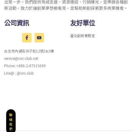
出第一步。我們提供育成支援、資源連結、行銷曝光，並舉辦各種創
新活動，致力於讓創業夢想被看見，並幫助新創探索更多商業機會。
公司資訊
友好單位
臺北創新實驗室
台北市內湖區洲子街12號2&3樓
service@cnc-club.net
Phone :+886-2-87515099
Line@ : @cnc.club
聯
絡
我
們