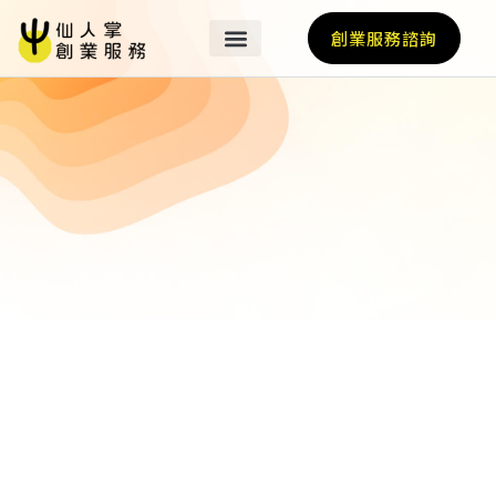
創業服務諮詢
關於我們
最新消息
營運基地
我們的業師
加速計畫
輔導亮點
國際經紀人
仙人掌好友選品