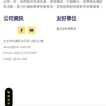
出第一步。我們提供育成支援、資源連結、行銷曝光，並舉辦各種創
新活動，致力於讓創業夢想被看見，並幫助新創探索更多商業機會。
公司資訊
友好單位
臺北創新實驗室
台北市內湖區洲子街12號2&3樓
service@cnc-club.net
Phone :+886-2-87515099
Line@ : @cnc.club
聯
絡
我
們