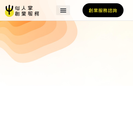
創業服務諮詢
關於我們
最新消息
營運基地
我們的業師
加速計畫
輔導亮點
國際經紀人
仙人掌好友選品