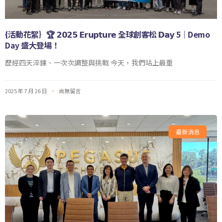
{活動花絮｝🏆 𝟮𝟬𝟮𝟱 𝗘𝗿𝘂𝗽𝘁𝘂𝗿𝗲 全球創客松 𝗗𝗮𝘆 5｜Demo
Day 盛大登場！
歷經四天淬鍊、一次次調整與挑戰 今天，我們站上最重
2025 年 7 月 26 日
尚無留言
最新消息