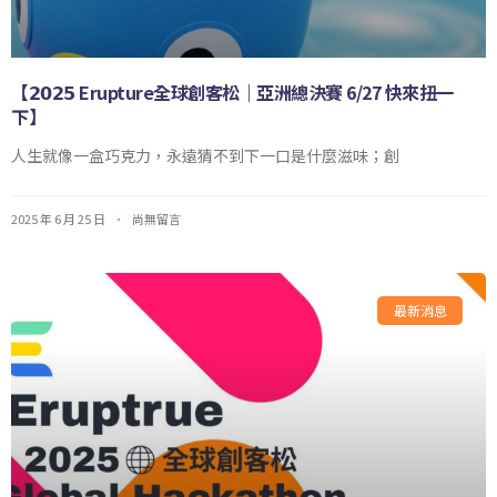
【𝟮𝟬𝟮𝟱 Erupture全球創客松｜亞洲總決賽 6/27 快來扭一
下】
人生就像一盒巧克力，永遠猜不到下一口是什麼滋味；創
2025 年 6 月 25 日
尚無留言
最新消息