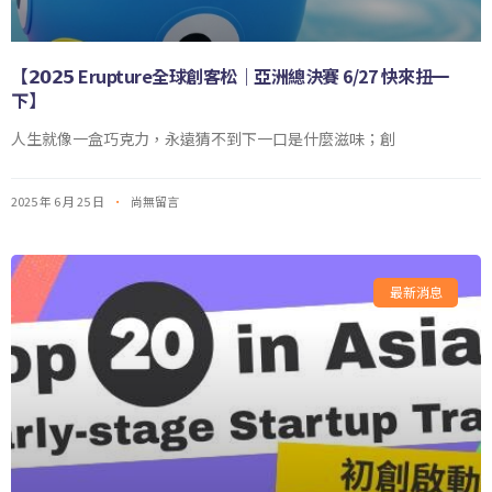
【𝟮𝟬𝟮𝟱 Erupture全球創客松｜亞洲總決賽 6/27 快來扭一
下】
人生就像一盒巧克力，永遠猜不到下一口是什麼滋味；創
2025 年 6 月 25 日
尚無留言
最新消息