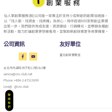
仙人掌創業服務(股)公司是一家專注於支持小型新創的創業加速器，
以「找人脈、找資金、找商機」為核心，陪伴超過600家新創企業邁
出第一步。我們提供育成支援、資源連結、行銷曝光，並舉辦各種創
新活動，致力於讓創業夢想被看見，並幫助新創探索更多商業機會。
公司資訊
友好單位
臺北創新實驗室
台北市內湖區洲子街12號2&3樓
service@cnc-club.net
Phone :+886-2-87515099
Line@ : @cnc.club
聯
絡
我
們