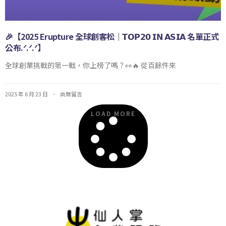
🎉【2025 Erupture 全球創客松｜𝗧𝗢𝗣𝟮𝟬 𝗜𝗡 𝗔𝗦𝗜𝗔 名單正式
公布.ᐟ.ᐟ.ᐟ】
全球創業挑戰的第一戰，你上榜了嗎？👀🔥 從百餘件來
2025 年 6 月 23 日
尚無留言
LOAD MORE