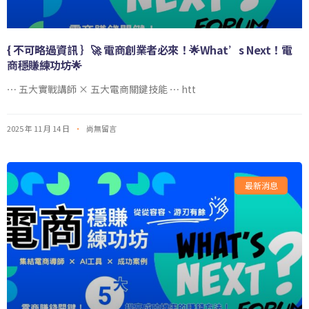
{ 不可略過資訊 ｝🚀 電商創業者必來！🌟What’s Next！電
商穩賺練功坊🌟
⋯ 五大實戰講師 × 五大電商關鍵技能 ⋯ htt
2025 年 11 月 14 日
尚無留言
最新消息