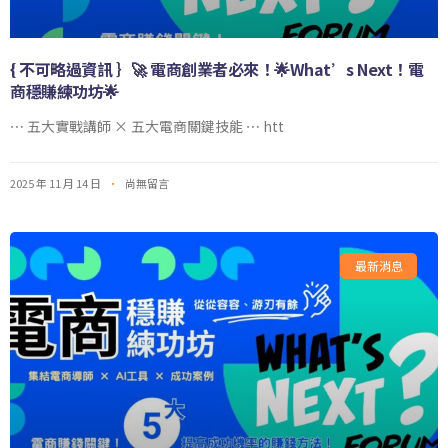
{ 不可略過資訊 ｝🚀 電商創業者必來！🌟What’s Next！電
商穩賺練功坊🌟
⋯ 五大實戰講師 × 五大電商關鍵技能 ⋯ htt
2025 年 11 月 14 日
尚無留言
最新消息