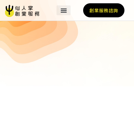
創業服務諮詢
關於我們
最新消息
營運基地
我們的業師
加速計畫
輔導亮點
國際經紀人
仙人掌好友選品