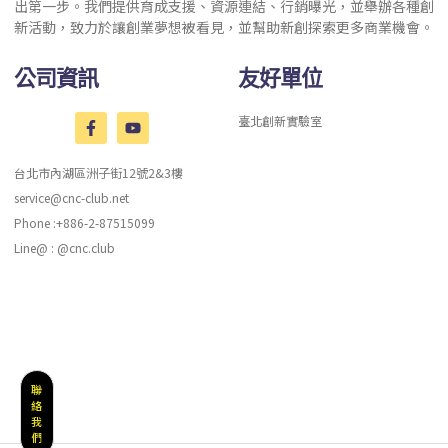
出第一步。我們提供育成支援、資源連結、行銷曝光，並舉辦各種創
新活動，致力於讓創業夢想被看見，並幫助新創探索更多商業機會。
公司資訊
友好單位
臺北創新實驗室
台北市內湖區洲子街12號2&3樓
service@cnc-club.net
Phone :+886-2-87515099
Line@ : @cnc.club
聯
絡
我
們