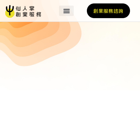
創業服務諮詢
關於我們
最新消息
營運基地
我們的業師
加速計畫
輔導亮點
國際經紀人
仙人掌好友選品