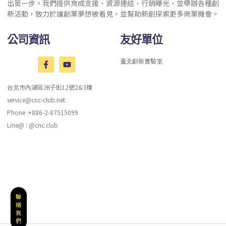
出第一步。我們提供育成支援、資源連結、行銷曝光，並舉辦各種創
新活動，致力於讓創業夢想被看見，並幫助新創探索更多商業機會。
公司資訊
友好單位
臺北創新實驗室
台北市內湖區洲子街12號2&3樓
service@cnc-club.net
Phone :+886-2-87515099
Line@ : @cnc.club
聯
絡
我
們