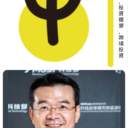
,
投
資
運
營
,
跨
境
投
資