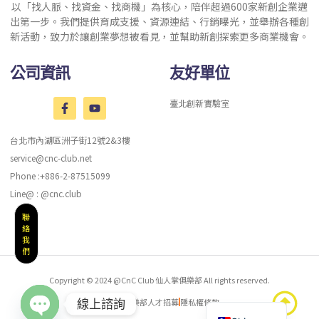
以「找人脈、找資金、找商機」為核心，陪伴超過600家新創企業邁
出第一步。我們提供育成支援、資源連結、行銷曝光，並舉辦各種創
新活動，致力於讓創業夢想被看見，並幫助新創探索更多商業機會。
公司資訊
友好單位
臺北創新實驗室
台北市內湖區洲子街12號2&3樓
service@cnc-club.net
Phone :+886-2-87515099
Line@ : @cnc.club
聯
絡
我
們
Copyright © 2024 @CnC Club 仙人掌俱樂部 All rights reserved.
English
仙人掌聚樂部人才招募
隱私權條款
線上諮詢