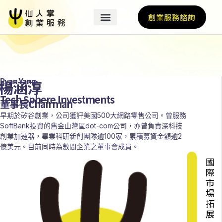
創業服務諮詢
Ryan Yang
楊涵淳
Tech Sphere Investments
董事長Chairman
早期於矽谷創業，公司獲評美國500大網路零售公司。曾服務
SoftBank投資的舊金山灣區dot-com公司，亦曾負責深科技
創業加速器，畢業科研新創團隊逾100家，累積募資金額逾2
億美元。目前同時為數間企業之董事會成員。
國
際
市
場
拓
展