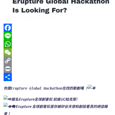
Facebook
Line
WhatsApp
WeChat
Copy
Link
Print
分
你是Erupture Global Hackathon在找的新創嗎 ?
享
報名Erupture全球創客松 前進UC柏克萊!
Erupture 全球創客松是你被矽谷天使和創投看見的絕佳機
會！