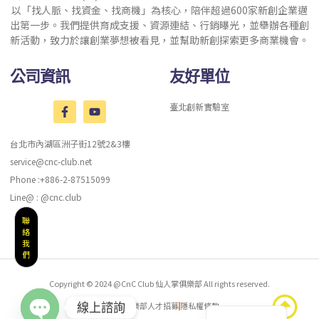
以「找人脈、找資金、找商機」為核心，陪伴超過600家新創企業邁
出第一步。我們提供育成支援、資源連結、行銷曝光，並舉辦各種創
新活動，致力於讓創業夢想被看見，並幫助新創探索更多商業機會。
公司資訊
友好單位
臺北創新實驗室
台北市內湖區洲子街12號2&3樓
service@cnc-club.net
Phone :+886-2-87515099
Line@ : @cnc.club
聯
絡
我
們
Copyright © 2024 @CnC Club 仙人掌俱樂部 All rights reserved.
English
仙人掌聚樂部人才招募
隱私權條款
線上諮詢