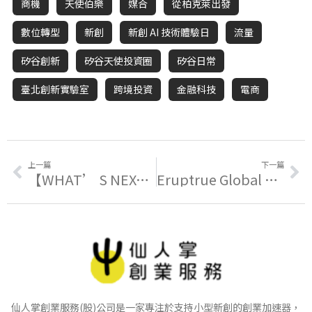
商機
天使伯樂
媒合
從柏克萊出發
數位轉型
新創
新創 AI 技術體驗日
流量
矽谷創新
矽谷天使投資圈
矽谷日常
臺北創新實驗室
跨境投資
金融科技
電商
上一篇
下一篇
【WHAT’ S NEXT? Forum】5大信賴產業 – 國際佈局與創投商機
Eruptrue Global Hackathon – Asia 徵件熱騰騰的影片來了！
仙人掌創業服務(股)公司是一家專注於支持小型新創的創業加速器，