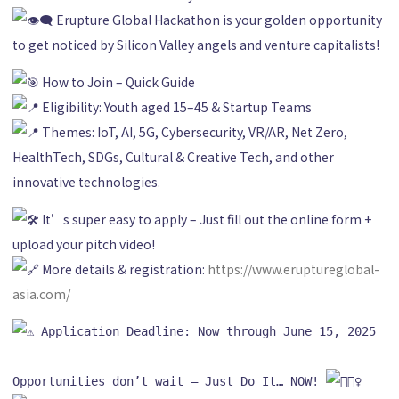
Erupture Global Hackathon is your golden opportunity
to get noticed by Silicon Valley angels and venture capitalists!
How to Join – Quick Guide
Eligibility: Youth aged 15–45 & Startup Teams
Themes: IoT, AI, 5G, Cybersecurity, VR/AR, Net Zero,
HealthTech, SDGs, Cultural & Creative Tech, and other
innovative technologies.
It’s super easy to apply – Just fill out the online form +
upload your pitch video!
More details & registration:
https://www.eruptureglobal-
asia.com/
 Application Deadline: Now through June 15, 2025

Opportunities don’t wait — Just Do It… NOW! 