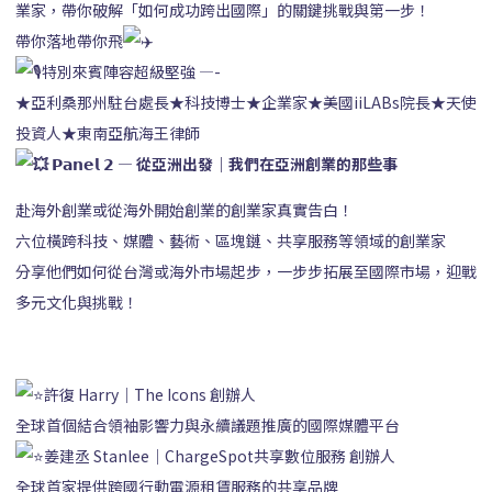
業家，帶你破解「如何成功跨出國際」的關鍵挑戰與第一步！
帶你落地帶你飛
特別來賓陣容超級堅強 —-
★亞利桑那州駐台處長★科技博士★企業家★美國iiLABs院長★天使
投資人★東南亞航海王律師
𝗣𝗮𝗻𝗲𝗹 𝟮 — 從亞洲出發｜我們在亞洲創業的那些事
赴海外創業或從海外開始創業的創業家真實告白！
六位橫跨科技、媒體、藝術、區塊鏈、共享服務等領域的創業家
分享他們如何從台灣或海外市場起步，一步步拓展至國際市場，迎戰
多元文化與挑戰！
許復 Harry｜The Icons 創辦人
全球首個結合領袖影響力與永續議題推廣的國際媒體平台
姜建丞 Stanlee｜ChargeSpot共享數位服務 創辦人
全球首家提供跨國行動電源租賃服務的共享品牌