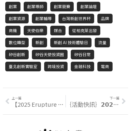
創業
創業導師
創業競賽
創業論壇
創業資源
創業輔導
台灣新創世界杯
品牌
商機
天使伯樂
媒合
從柏克萊出發
數位轉型
新創
新創 AI 技術體驗日
流量
矽谷創新
矽谷天使投資圈
矽谷日常
臺北創新實驗室
跨境投資
金融科技
電商
上一篇
下一篇
【2025 Erupture 全球創客松｜𝗧𝗢𝗣𝟮𝟬 𝗜𝗡 𝗔𝗦𝗜𝗔 名單正式公布.ᐟ.ᐟ.ᐟ】
｛活動快訊｝𝟮𝟬𝟮𝟱 𝗧𝗮𝗶𝘄𝗮𝗻 𝗦𝘁𝗮𝗿𝘁𝘂𝗽 𝗪𝗼𝗿𝗹𝗱 𝗖𝘂𝗽 強勢啟動！