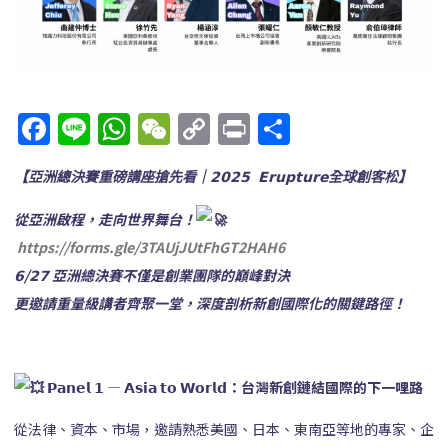
Facebook
Line
WhatsApp
WeChat
Copy
Print
分
Link
享
【亞洲總決賽重磅講座搶先看｜𝟮𝟬𝟮𝟱 𝗘𝗿𝘂𝗽𝘁𝘂𝗿𝗲全球創客松】
從亞洲啟程，走向世界舞台！
https://forms.gle/3TAUjJUtFhGT2HAH6
𝟲/𝟮𝟳 亞洲總決賽不僅是創業團隊的巔峰對決
更邀請重量級講者齊聚一堂，深度剖析新創國際化的關鍵路徑！
𝗣𝗮𝗻𝗲𝗹 𝟭 — 𝗔𝘀𝗶𝗮 𝘁𝗼 𝗪𝗼𝗿𝗹𝗱：台灣新創鏈結國際的下一哩路
從法律、資本、市場，邀請熟悉美國、日本、東南亞等地的專家、企