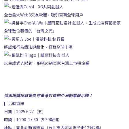
鍾佳雯Carol｜XO共同創辦人
全台最大Web3交友軟體，吸引百萬全球用戶
吳哲宇Che-Yu Wu｜墨雨互動設計 創辦人、生成式演算藝術家
全球數位藝壇的「台灣之光」
黃聖方 Joe｜漫話科技 執行長
將認知行為療法遊戲化，征戰全球市場
張凱鈞 Ringo｜賦語科技 創辦人
以生成式 AI技術，服務超過百家台灣上市櫃企業
這兩場講座就是為你量身打造的亞洲創業啟示錄！
▎活動資訊
日期｜2025.6.27（五）
時間｜10:00-17:30（9:30報到）
地點｜臺北創新實驗室（台北市內湖區洲子街12號2樓）