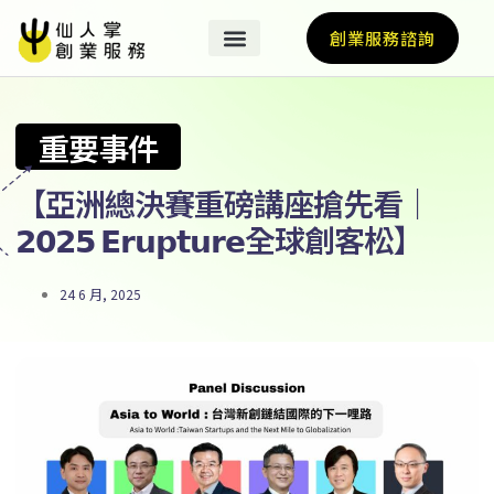
創業服務諮詢
重要事件
【亞洲總決賽重磅講座搶先看｜
𝟮𝟬𝟮𝟱 𝗘𝗿𝘂𝗽𝘁𝘂𝗿𝗲全球創客松】
24 6 月, 2025